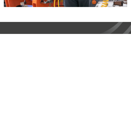
Steyr Automotive
Zahlen & Fakten
Steyr Automotive ist ein oberösterreichisches
Industrieunternehmen im Herzen Europas. Wir
stehen für höchste Kompetenz, moderne
Infrastruktur und vor allem höchstqualifizierte
Mitarbeiter.
Unser Werk verfügt über: